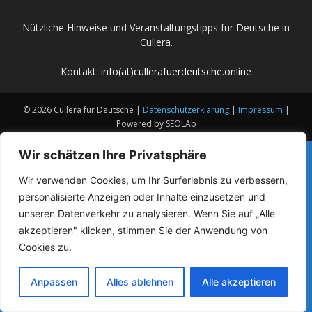
Nützliche Hinweise und Veranstaltungstipps für Deutsche in
Cullera.
Kontakt:
info(at)cullerafuerdeutsche.online
© 2026 Cullera für Deutsche |
Datenschutzerklärung
|
Impressum
|
Powered by SEOLAb
Wir schätzen Ihre Privatsphäre
Wir verwenden Cookies, um Ihr Surferlebnis zu verbessern,
personalisierte Anzeigen oder Inhalte einzusetzen und
unseren Datenverkehr zu analysieren. Wenn Sie auf „Alle
akzeptieren" klicken, stimmen Sie der Anwendung von
Cookies zu.
Anpassen
Alles ablehnen
Alle akzeptieren