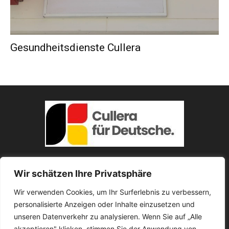
Gesundheitsdienste Cullera
Wir schätzen Ihre Privatsphäre
Über uns
Wir verwenden Cookies, um Ihr Surferlebnis zu verbessern,
personalisierte Anzeigen oder Inhalte einzusetzen und
Nützliche Hinweise und Veranstaltungstipps für Deutsche in
Cullera.
unseren Datenverkehr zu analysieren. Wenn Sie auf „Alle
akzeptieren" klicken, stimmen Sie der Anwendung von